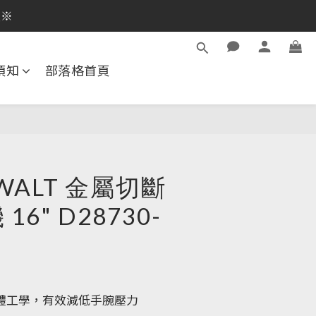
員※
逛活動商品
逛活動商品
須知
部落格首頁
WALT 金屬切斷
16" D28730-
體工學，有效減低手腕壓力