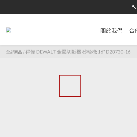

限時活動
限時活動
關於我們
合
全部商品
/
得偉 DEWALT 金屬切斷機 砂輪機 16" D28730-16