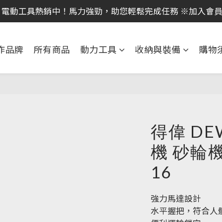
 電動工具熱銷中！馬力強勁，助您輕鬆完成任務 ※加入會
｜全館消費滿 NT$599 即享免運費，工具補貨趁現在！立即
｜全館消費滿 NT$599 即享免運費，工具補貨趁現在！立即
作品牌
所有商品
動力工具
收納與裝備
購物
得偉 DE
機 砂輪機 
16
強力馬達設計
水平握把，符合人