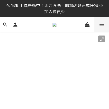
限時活動｜全館消費滿 NT$599 即享免運費，工具補貨
🔨 電動工具熱銷中！馬力強勁，助您輕鬆完成任務 ※
趁現在！立即逛活動商品
加入會員※
限時活動｜全館消費滿 NT$599 即享免運費，工具補貨
趁現在！立即逛活動商品