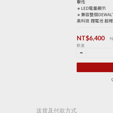
擊性
🔹LED電量顯示
🔹兼容整個DEWALT
黑科技 鋰電池 超裡電
N
NT$6,400
數量
送貨及付款方式