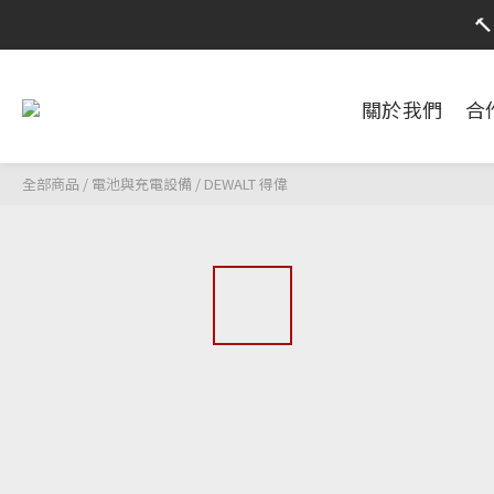
限時活動
限時活動
關於我們
合
全部商品
/
電池與充電設備
/
DEWALT 得偉