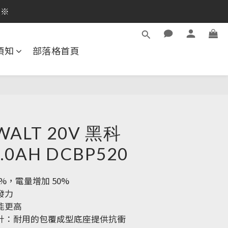
逛活動商品
逛活動商品
須知
部落格首頁
ALT 20V 黑科
.0AH DCBP520
5%，電量增加 50%
發力
能更高
設計：耐用的包覆成型底座提供抗衝