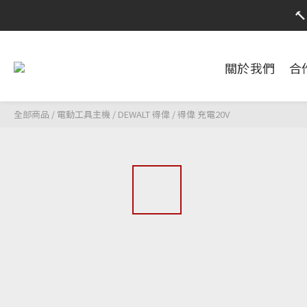
限時活動

限時活動
關於我們
合
全部商品
/
電動工具主機
/
DEWALT 得偉
/
得偉 充電20V