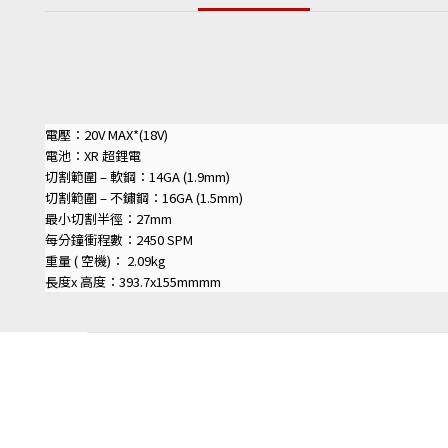
電壓：20V MAX*(18V)
電池：XR 超鋰電
切割範圍 – 軟鋼：14GA (1.9mm)
切割範圍 – 不鏽鋼：16GA (1.5mm)
最小切割半徑：27mm
每分鐘衝程數：2450 SPM
重量 ( 空機)： 2.09kg
長度x 高度：393.7x155mmmm