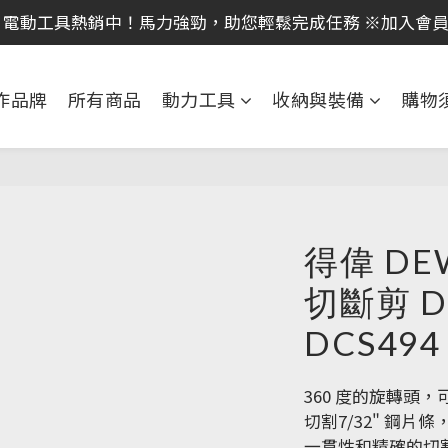
｜全館消費滿 NT$599 即享免運費，工具補貨趁現在！立即
 電動工具熱銷中！馬力強勁，助您輕鬆完成任務 ※加入會
｜全館消費滿 NT$599 即享免運費，工具補貨趁現在！立即
作品牌
所有商品
動力工具
收納與裝備
購物
得偉 DEW
切斷剪 D
DCS494
360 度的旋轉頭
切割7/32" 鋼
一貫性和精確的切