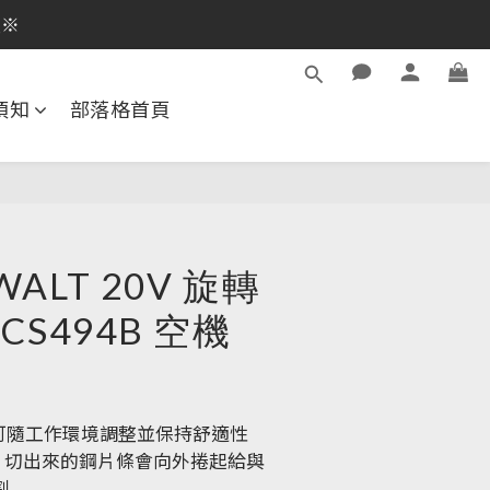
逛活動商品
員※
逛活動商品
須知
部落格首頁
ALT 20V 旋轉
CS494B 空機
，可隨工作環境調整並保持舒適性
片條，切出來的鋼片條會向外捲起給與
割