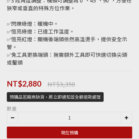
✅3 段角度調整：機頭可調整為 0°、45°、90°，方便在
狹窄或垂直的特殊方位作業。
✅閃爍綠燈：暖機中。
✅恆亮綠燈：已達工作溫度。
✅恆亮紅燈：關機後端頭依然高溫燙手，提供安全示
警。
✅免工具更換端頭：無需額外工具即可快速切換尖頭
或鑿頭
NT$3,350
NT$2,880
預購品若廠商缺貨，將立即通知並全額退款處理
數量
現在預購