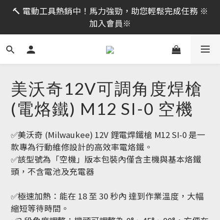
限時活動｜全館消費滿 NT$599 即享免運費，工具補貨
🔨 電動工具熱銷中！馬力強勁，助您輕鬆完成任務 ※
趁現在！立即逛活動商品
加入會員※
限時活動｜全館消費滿 NT$599 即享免運費，工具補貨
趁現在！立即逛活動商品
美沃奇12V可調角度焊槍
(電烙鐵) M12 SI-0 空機
✅美沃奇 (Milwaukee) 12V 鋰電焊鐵槍 M12 SI-0 是一
款專為行動維修設計的高效率電烙鐵。
✅該型號為「空機」版本包裝內僅含主機與基本烙鐵
頭，不含電池及充電器
✅極速加熱：能在 18 至 30 秒內 達到作業溫度，大幅
縮短等待時間。