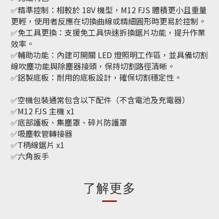
✅精準控制
：相較於 18V 機型，M12 FJS 體積更小且重量
更輕，使用者反應在切換曲線或精細圓形時更易於控制。
✅免工具更換
：支援
免工具快速拆換鋸片
功能，提升作業
效率。
✅輔助功能
：內建
可開關 LED 燈
照明工作區，並具備
切割
線吹塵功能
與
除塵器接頭
，保持切割路徑清晰。
✅鋁製底板
：耐用的底板設計，確保切割穩定性。
✅空機包裝通常包含以下配件（不含電池及充電器）
✅M12 FJS 主機 x1
✅底部護板、集塵罩、碎片防護罩
✅吸塵軟管轉接器
✅T柄線鋸片 x1
✅六角扳手
了解更多