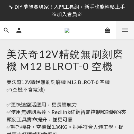
限時活動｜全館消費滿 NT$599 即享免運費，工具補貨
🔧 DIY 夢想實現家！入門工具組，新手也能輕鬆上手 
趁現在！立即逛活動商品
※加入會員※
🔨 電動工具熱銷中！馬力強勁，助您輕鬆完成任務 ※
加入會員※
限時活動｜全館消費滿 NT$599 即享免運費，工具補貨
美沃奇12V精銳無刷刻磨
趁現在！立即逛活動商品
機 M12 BLROT-0 空機
美沃奇12V精銳無刷刻磨機 M12 BLROT-0 空機
✅(空機不含電池) 
✅更快速靈活應用，更長續航力
✅使用無碳刷馬達、Redlink紅鏈智能控制和鋼製的夾
頭使工具壽命提升，並更可靠
✅輕巧機身，空機僅0.36KG。把手符合人體工學，提