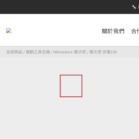
限時活動


關於我們
合
限時活動
全部商品
/
電動工具主機
/
Milwaukee 美沃奇
/
美沃奇 充電18V