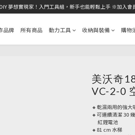
｜全館消費滿 NT$599 即享免運費，工具補貨趁現在！立即
 DIY 夢想實現家！入門工具組，新手也能輕鬆上手 ※加入會
 電動工具熱銷中！馬力強勁，助您輕鬆完成任務 ※加入會
作品牌
所有商品
動力工具
收納與裝備
購物
｜全館消費滿 NT$599 即享免運費，工具補貨趁現在！立即
美沃奇18
VC-2-0
🔸乾濕兩用的強大
🔸可連續清潔 30 幾
     紅鋰電池
🔸81 cm 水梯