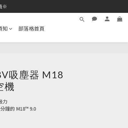
逛活動商品
員※
員※
須知
部落格首頁
逛活動商品
V吸塵器 M18
 空機
吸力
分鐘的 M18™ 9.0