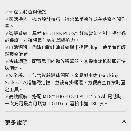
✅✨ 產品特色與優勢
✅靈活操控
：機身設計精巧，適合單手操作或在狹窄空間作
業。
✅
智慧系統
：具備 REDLINK PLUS™ 紅鏈智能控制，提供過
載保護，並確保最佳效能與續航力。
✅自動潤滑
：內建自動出油系統與
半透明油箱
，使用者可輕
鬆觀察油位。
✅快速調整
：配置易用的鏈條張緊器，無需複雜拆裝即可快
速調節。
✅安全設計
：包含變段變速開關、金屬抓木齒 (Bucking
Spikes) 以增加穩定性，並設有掛繩環，方便高空作業時固
定工具。
✅高效續航
：搭配 M18™ HIGH OUTPUT™ 5.5 Ah 電池時，
一次充電最高可切割 10x10 cm 雪松木達 180 次。
更多說明