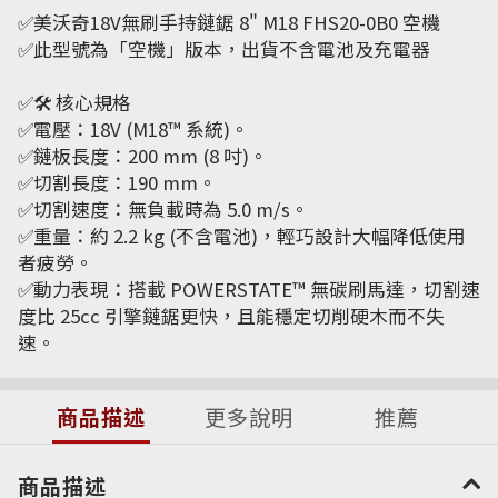
✅美沃奇18V無刷手持鏈鋸 8" M18 FHS20-0B0 空機
✅此型號為「空機」版本，出貨不含電池及充電器
✅🛠️ 核心規格
✅電壓：18V (M18™ 系統)。
✅鏈板長度：200 mm (8 吋)。
✅切割長度：190 mm。
✅切割速度：無負載時為 5.0 m/s。
✅重量：約 2.2 kg (不含電池)，輕巧設計大幅降低使用
者疲勞。
✅動力表現：搭載 POWERSTATE™ 無碳刷馬達，切割速
度比 25cc 引擎鏈鋸更快，且能穩定切削硬木而不失
速。
商品描述
更多說明
推薦
商品描述