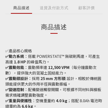
商品描述
送貨及付款方式
顧客評價
商品描述
✅產品核心規格
✅動力系統
：搭載 POWERSTATE™ 無碳刷馬達，可產生
高達
1.8 HP
的峰值馬力。
✅震動效能
：震動頻率達
12,500 VPM
（每分鐘震動次
數），提供強大的混凝土固結能力。
✅震動頭設計
：採用
25 mm 方形頭
設計，相較於傳統圓
頭能提供更大的作用半徑與震動振幅。
✅變速控制
：配備變速觸發開關，可根據不同材料與模板
需求精確調整震動強度。
✅重量與便攜性
：空機重量約
4.0 kg
；搭配 8.0Ah 電池時
總重約為
6.6 kg
。