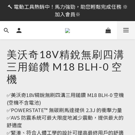
限時活動｜全館消費滿 NT$599 即享免運費，工具補貨
🔨 電動工具熱銷中！馬力強勁，助您輕鬆完成任務 ※
趁現在！立即逛活動商品
加入會員※
限時活動｜全館消費滿 NT$599 即享免運費，工具補貨
趁現在！立即逛活動商品
美沃奇18V精銳無刷四溝
三用鎚鑽 M18 BLH-0 空
機
✅美沃奇18V精銳無刷四溝三用鎚鑽 M18 BLH-0 空機 
(空機不含電池)
✅POWERSTATE™ 無碳刷馬達提供 2.3J 的衝擊力量
✅AVS 防震系統可最大限度地減少震動，提供最大的
舒適度
✅緊湊、符合人體工學的設計可提高最終用戶的舒適