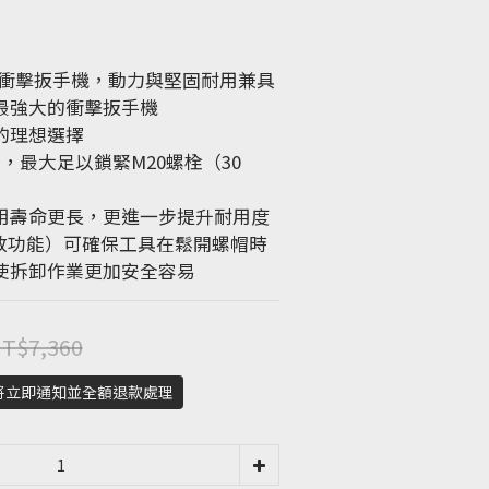
m衝擊扳手機，動力與堅固耐用兼具
最強大的衝擊扳手機
的理想選擇
力，最大足以鎖緊M20螺栓（30 
用壽命更長，更進一步提升耐用度
釋放功能）可確保工具在鬆開螺帽時
使拆卸作業更加安全容易
T$7,360
將立即通知並全額退款處理