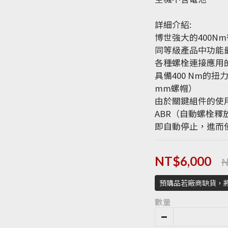
詳細介紹:
博世強大的400N
同等級產品中功能
各種螺栓連接應用
具備400 Nm的扭
mm螺帽）
由於關鍵組件的使
ABR（自動螺栓
即自動停止，進而
N
NT$6,000
預購品若廠商缺貨，
數量