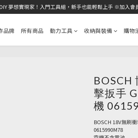
｜全館消費滿 NT$599 即享免運費，工具補貨趁現在！立即
 DIY 夢想實現家！入門工具組，新手也能輕鬆上手 ※加入會
 電動工具熱銷中！馬力強勁，助您輕鬆完成任務 ※加入會
作品牌
所有商品
動力工具
收納與裝備
購物
｜全館消費滿 NT$599 即享免運費，工具補貨趁現在！立即
BOSCH
擊扳手 GD
機 0615
BOSCH 18V無刷衝擊
0615990M78
空機不含電池