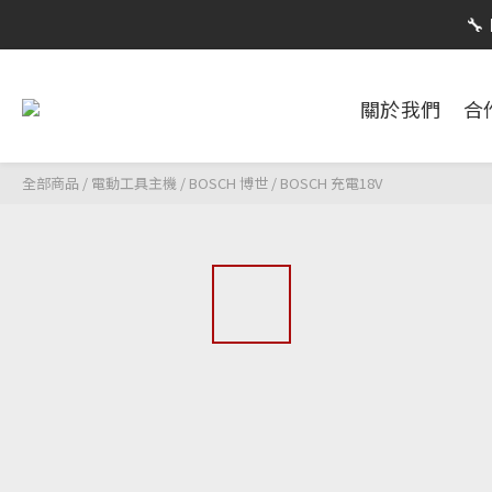
限時活動


關於我們
合
限時活動
全部商品
/
電動工具主機
/
BOSCH 博世
/
BOSCH 充電18V