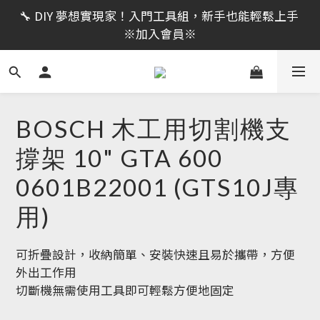
限時活動｜全館消費滿 NT$599 即享免運費，工具補貨
🔧 DIY 夢想實現家！入門工具組，新手也能輕鬆上手 
趁現在！立即逛活動商品
※加入會員※
🔨 電動工具熱銷中！馬力強勁，助您輕鬆完成任務 ※
加入會員※
限時活動｜全館消費滿 NT$599 即享免運費，工具補貨
BOSCH 木工用切割機支
趁現在！立即逛活動商品
撐架 10" GTA 600
0601B22001 (GTS10J專
用)
可折疊設計，收納簡單、安裝快速且易於攜帶，方便
外出工作用
切斷機無需使用工具即可輕鬆方便地固定