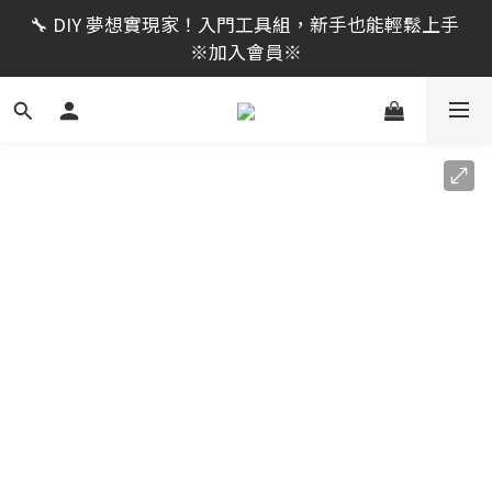
限時活動｜全館消費滿 NT$599 即享免運費，工具補貨
🔧 DIY 夢想實現家！入門工具組，新手也能輕鬆上手 
趁現在！立即逛活動商品
※加入會員※
🔨 電動工具熱銷中！馬力強勁，助您輕鬆完成任務 ※
加入會員※
限時活動｜全館消費滿 NT$599 即享免運費，工具補貨
趁現在！立即逛活動商品