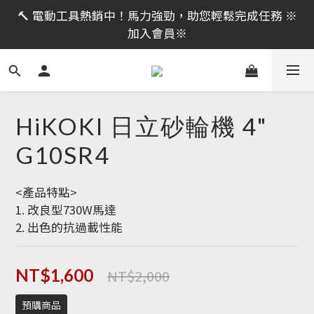
限時活動｜全館消費滿 NT$599 即享免運費，工具補貨
🔨 電動工具熱銷中！馬力強勁，助您輕鬆完成任務 ※
趁現在！立即逛活動商品
加入會員※
限時活動｜全館消費滿 NT$599 即享免運費，工具補貨
趁現在！立即逛活動商品
HiKOKI 日立砂輪機 4"
G10SR4
<產品特點>
1. 改良型730W馬達
2. 出色的抗過載性能
NT$2,000
NT$1,600
預購商品