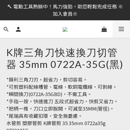
限時活動｜全館消費滿 NT$599 即享免運費，工具補貨
🔨 電動工具熱銷中！馬力強勁，助您輕鬆完成任務 ※
趁現在！立即逛活動商品
加入會員※
限時活動｜全館消費滿 NT$599 即享免運費，工具補貨
趁現在！立即逛活動商品
K牌三角刀快速換刀切管
器 35mm 0722A-35G(黑)
*鋒利三角刀刃，超省力，剪切容易。
*可剪塑料配線槽管、電線、軟銅電纜線，可剝線。
*瞬間換刀(0722A-35GBD)，不需工具。
*手指一按，快速進刀 五段式超省力，快剪又省力。
*把柄一推，刀口立即脫開，可減至35MM(管徑)。
*尾端具有收藏扣環，安全無憂慮。
水管剪 塑膠管剪 K牌管剪 35 35mm 0722a35g 