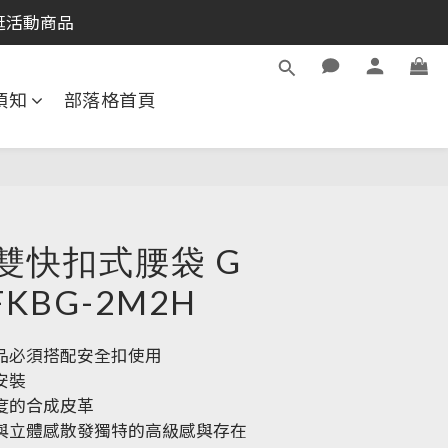
逛活動商品
逛活動商品
員※
須知
部落格首頁
員※
逛活動商品
A雙快扣式腰袋 G
FKBG-2M2H
品必須搭配安全扣使用
安裝
度的合成皮革
與立體感散發獨特的高級感與存在