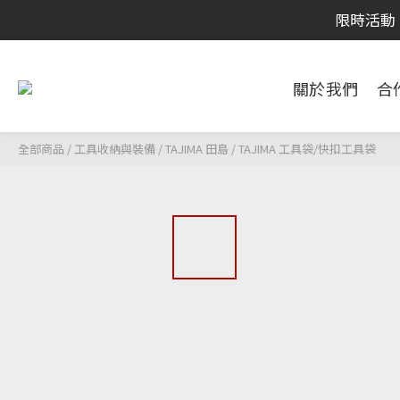
限時活動
限時活動

關於我們
合

限時活動
全部商品
/
工具收納與裝備
/
TAJIMA 田島
/
TAJIMA 工具袋/快扣工具袋