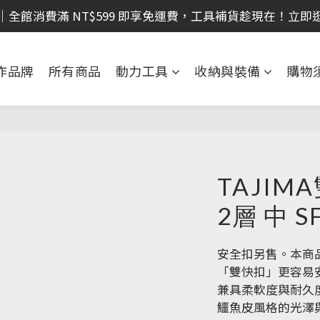
｜全館消費滿 NT$599 即享免運費，工具補貨趁現在！立即
｜全館消費滿 NT$599 即享免運費，工具補貨趁現在！立即
 DIY 夢想實現家！入門工具組，新手也能輕鬆上手 ※加入會
作品牌
所有商品
動力工具
收納與裝備
購物
 電動工具熱銷中！馬力強勁，助您輕鬆完成任務 ※加入會
｜全館消費滿 NT$599 即享免運費，工具補貨趁現在！立即
TAJIM
2層 中 S
安全扣另售。本商
「雙快扣」更容易
兼具柔軟度與耐久
鱷魚皮風格的光澤