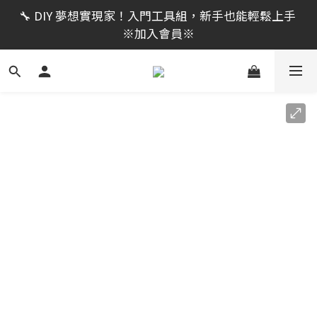
限時活動｜全館消費滿 NT$599 即享免運費，工具補貨
🔧 DIY 夢想實現家！入門工具組，新手也能輕鬆上手 
趁現在！立即逛活動商品
※加入會員※
🔨 電動工具熱銷中！馬力強勁，助您輕鬆完成任務 ※
加入會員※
限時活動｜全館消費滿 NT$599 即享免運費，工具補貨
趁現在！立即逛活動商品