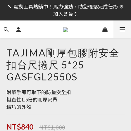
限時活動｜全館消費滿 NT$599 即享免運費，工具補貨
🔨 電動工具熱銷中！馬力強勁，助您輕鬆完成任務 ※
趁現在！立即逛活動商品
加入會員※
限時活動｜全館消費滿 NT$599 即享免運費，工具補貨
趁現在！立即逛活動商品
TAJIMA剛厚包膠附安全
扣台尺捲尺 5*25
GASFGL2550S
附單手即可取下的防墜安全扣
挺直性1.5倍的剛厚尺帶
精巧的外殼
NT$1,000
NT$840