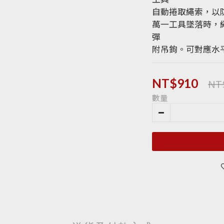
自動捲取繩索，以
萬一工具墜落時，
彈
附吊鉤。可對應水
NT
NT$910
數量