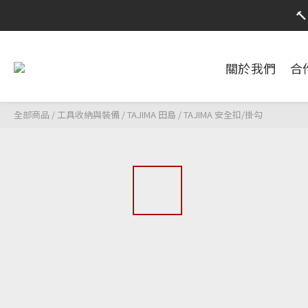
限時活動

限時活動
關於我們
合
全部商品
/
工具收納與裝備
/
TAJIMA 田島
/
TAJIMA 安全扣/掛勾