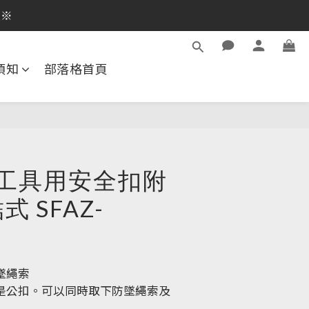
逛活動商品
員※
逛活動商品
須知
部落格首頁
MA工具用安全扣附
式 SFAZ-
墜繩索
是公扣。可以同時取下防墜繩索及