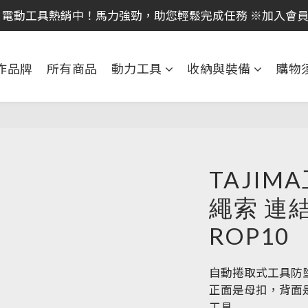
｜全館消費滿 NT$599 即享免運費，工具補貨趁現在！立即
 電動工具熱銷中！馬力強勁，助您輕鬆完成任務 ※加入會
｜全館消費滿 NT$599 即享免運費，工具補貨趁現在！立即
作品牌
所有商品
動力工具
收納與裝備
購物
TAJI
繩索 連結
ROP10
自動捲取式工具防
正面是母扣，背面
工具