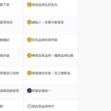
開下單
限該品牌生態系內
△
能等物流
據點少，多集中都會區
△
機確認
依各品牌政策而異
△
與評論
專精自家品牌，難跨品牌比較
△
常需自行送修
原廠維修完善，但工期較長
△
源真偽需留意
原廠定價統一
✓
務
限自家品牌零件
✕