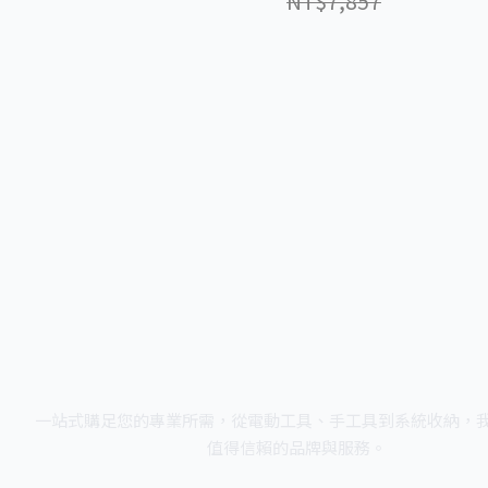
NT$7,857
一站式購足您的專業所需，從電動工具、手工具到系統收納，
值得信賴的品牌與服務。