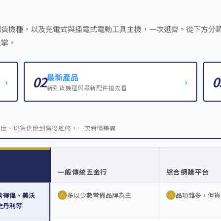
到貨機種，以及充電式與插電式電動工具主機，一次逛齊。從下方分
天掌。
最新產品
02
0
›
›
新到貨機種與最新配件搶先看
全度、現貨供應到售後維修，一次看懂差異
一般傳統五金行
綜合網購平台
含得偉、美沃
多以少數常備品牌為主
品項雜多，但貨
△
△
史丹利等