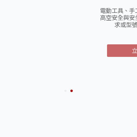
天掌五金
松，活動
扭蛋抽獎