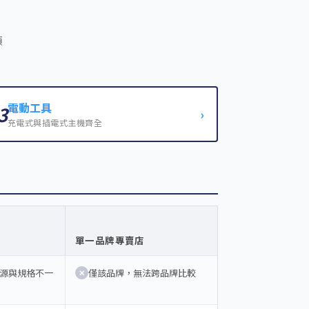
類
電動工具
3
›
充電式與插電式主機齊全
單一品牌專賣店
源與規格不一
僅該品牌，無法跨品牌比較
✕