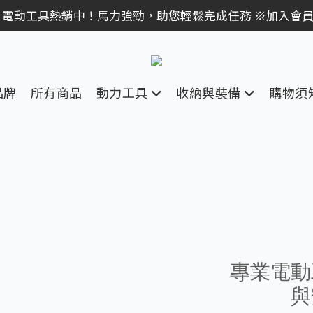
｜全館消費滿 NT$599 即享免運費，工具補貨趁現在！立即
 電動工具熱銷中！馬力強勁，助您輕鬆完成任務 ※加入會
｜全館消費滿 NT$599 即享免運費，工具補貨趁現在！立即
品牌
所有商品
動力工具
收納與裝備
購物須
跑進