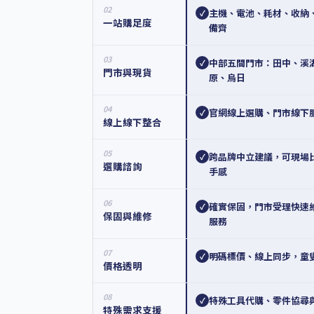
02
主機、電池、耗材、收納
✓
一站購足度
備齊
03
中部五間門市：田中、溪
✓
門市與現貨
原、烏日
04
官網線上選購、門市線下
✓
線上線下整合
05
跨品牌中立建議，可現場
✓
選購諮詢
手感
06
確實保固，門市受理快速
✓
保固與維修
服務
07
明碼標價、線上同步，童
✓
價格透明
08
特殊工具代購、零件協尋
✓
特殊需求支援