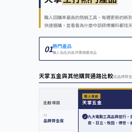
職人回購率最高的熱銷工具、每週更新的新
快速選購，並看看為什麼中部師傅備料都找
熱門產品
01
職人指名的高評價精選商品
天掌五金與其他購買通路比較
從品牌齊
職人首選
天掌五金
比較項目
01
九大電動工具品牌並行，
✓
品牌齊全度
奇、日立、牧田、博世、