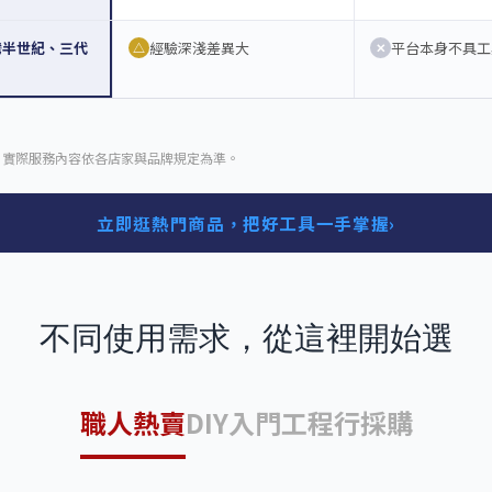
灣半世紀、三代
經驗深淺差異大
平台本身不具工
△
✕
，實際服務內容依各店家與品牌規定為準。
立即逛熱門商品，把好工具一手掌握
›
不同使用需求，從這裡開始選
職人熱賣
DIY入門
工程行採購