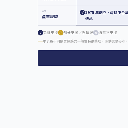
09
1975 年創立，深耕中台
✓
產業經驗
傳承
完整支援
部分支援／視情況
通常不支援
✓
△
✕
本表為不同購買通路的一般性特徵整理，僅供選購參考