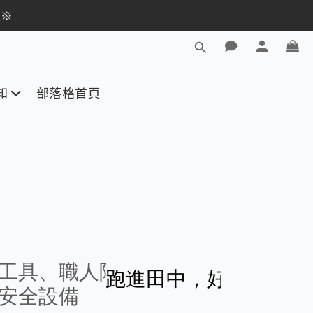
逛活動商品
員※
逛活動商品
知
部落格首頁
田中，好運轉進天掌