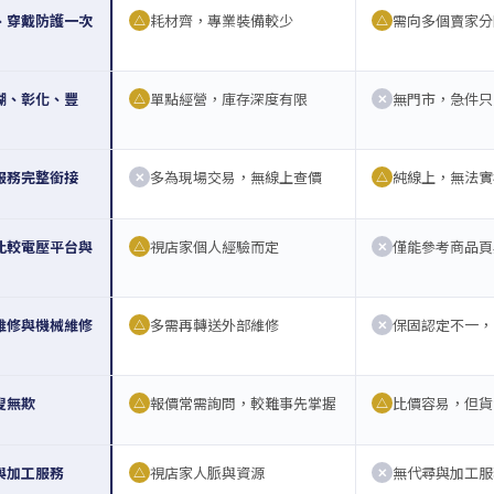
、穿戴防護一次
耗材齊，專業裝備較少
需向多個賣家分
△
△
湖、彰化、豐
單點經營，庫存深度有限
無門市，急件只
△
✕
服務完整銜接
多為現場交易，無線上查價
純線上，無法實
✕
△
比較電壓平台與
視店家個人經驗而定
僅能參考商品頁
△
✕
維修與機械維修
多需再轉送外部維修
保固認定不一，
△
✕
叟無欺
報價常需詢問，較難事先掌握
比價容易，但貨
△
△
與加工服務
視店家人脈與資源
無代尋與加工服
△
✕