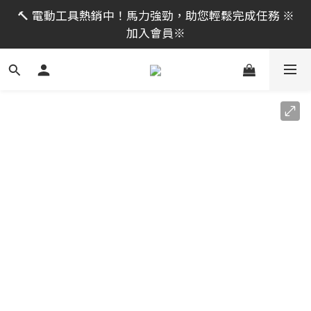
限時活動｜全館消費滿 NT$599 即享免運費，工具補貨
🔨 電動工具熱銷中！馬力強勁，助您輕鬆完成任務 ※
趁現在！立即逛活動商品
加入會員※
限時活動｜全館消費滿 NT$599 即享免運費，工具補貨
趁現在！立即逛活動商品