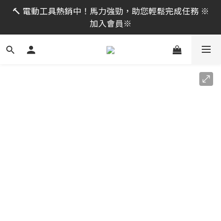
限時活動｜全館消費滿 NT$599 即享免運費，工具補貨
🔨 電動工具熱銷中！馬力強勁，助您輕鬆完成任務 ※
趁現在！立即逛活動商品
加入會員※
限時活動｜全館消費滿 NT$599 即享免運費，工具補貨
趁現在！立即逛活動商品