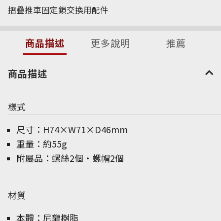
摺疊推車固定鎖交換用配件
商品描述
更多說明
推薦
商品描述
樣式
尺寸：H74×W71×D46mm
重量：約55g
附屬品：螺絲2個・螺帽2個
材質
本體：尼龍樹脂