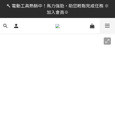
限時活動｜全館消費滿 NT$599 即享免運費，工具補貨
🔨 電動工具熱銷中！馬力強勁，助您輕鬆完成任務 ※
趁現在！立即逛活動商品
加入會員※
限時活動｜全館消費滿 NT$599 即享免運費，工具補貨
趁現在！立即逛活動商品