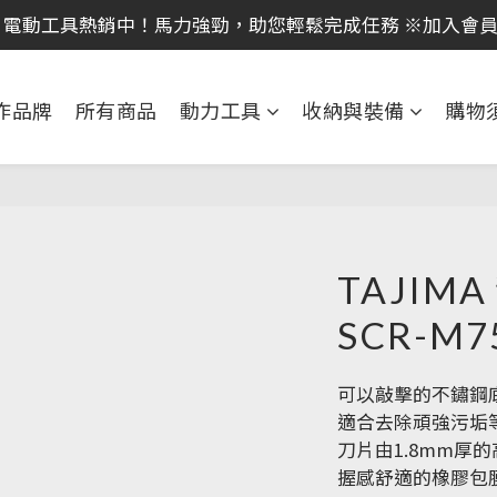
｜全館消費滿 NT$599 即享免運費，工具補貨趁現在！立即
 電動工具熱銷中！馬力強勁，助您輕鬆完成任務 ※加入會
｜全館消費滿 NT$599 即享免運費，工具補貨趁現在！立即
作品牌
所有商品
動力工具
收納與裝備
購物
TAJIM
SCR-M7
可以敲擊的不鏽鋼
適合去除頑強污垢
刀片由1.8mm厚
握感舒適的橡膠包