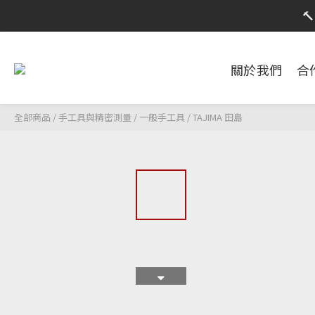
限時活動

限時活動
關於我們
合
全部商品
/
手工具與精密測量
/
一般手工具
/
TAJIMA 田島