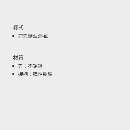
樣式
刀刃類型:斜面
材質
刃：不銹鋼
握柄：彈性樹脂