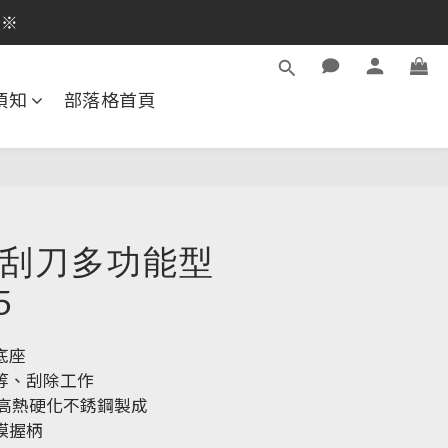
逛活動商品
員※
逛活動商品
須知
部落格首頁
A 刮刀多功能型
5
底座
等、刮除工作
的高熱硬化不銹鋼製成
膜握柄