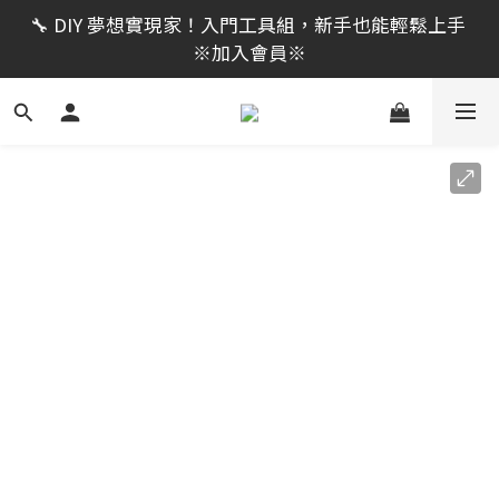
限時活動｜全館消費滿 NT$599 即享免運費，工具補貨
🔧 DIY 夢想實現家！入門工具組，新手也能輕鬆上手 
趁現在！立即逛活動商品
※加入會員※
🔨 電動工具熱銷中！馬力強勁，助您輕鬆完成任務 ※
加入會員※
限時活動｜全館消費滿 NT$599 即享免運費，工具補貨
趁現在！立即逛活動商品