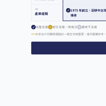
09
1975 年創立，深耕中台
✓
產業經驗
傳承
完整支援
部分支援／視情況
通常不支援
✓
△
✕
本表為不同購買通路的一般性特徵整理，僅供選購參考