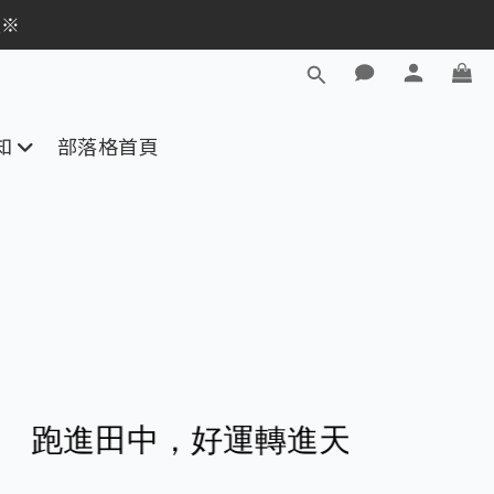
逛活動商品
員※
逛活動商品
知
部落格首頁
田中，好運轉進天掌