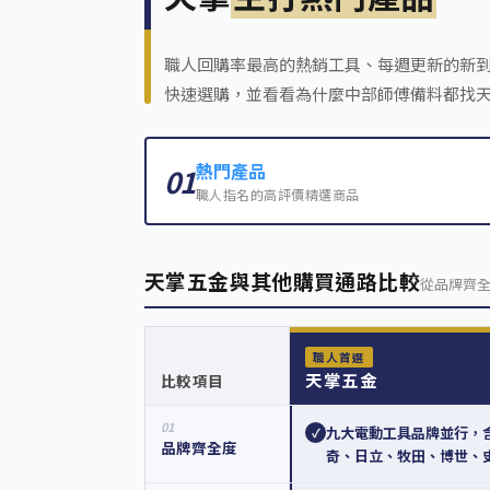
職人回購率最高的熱銷工具、每週更新的新
快速選購，並看看為什麼中部師傅備料都找
熱門產品
01
職人指名的高評價精選商品
天掌五金與其他購買通路比較
從品牌齊
職人首選
天掌五金
比較項目
01
九大電動工具品牌並行，
✓
品牌齊全度
奇、日立、牧田、博世、