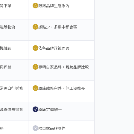
開下單
限該品牌生態系內
△
能等物流
據點少，多集中都會區
△
機確認
依各品牌政策而異
△
與評論
專精自家品牌，難跨品牌比較
△
常需自行送修
原廠維修完善，但工期較長
△
源真偽需留意
原廠定價統一
✓
務
限自家品牌零件
✕