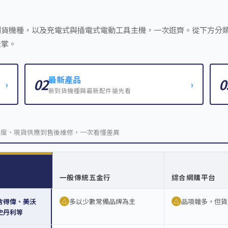
到貨機種，以及充電式與插電式電動工具主機，一次逛齊。從下方分
天掌。
最新產品
02
0
›
›
新到貨機種與最新配件搶先看
全度、現貨供應到售後維修，一次看懂差異
一般傳統五金行
綜合網購平台
含得偉、美沃
多以少數常備品牌為主
品項雜多，但貨
△
△
史丹利等