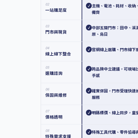
02
主機、電池、耗材、收納
✓
一站購足度
備齊
03
中部五間門市：田中、溪
✓
門市與現貨
原、烏日
04
官網線上選購、門市線下
✓
線上線下整合
05
跨品牌中立建議，可現場
✓
選購諮詢
手感
06
確實保固，門市受理快速
✓
保固與維修
服務
07
明碼標價、線上同步，童
✓
價格透明
08
特殊工具代購、零件協尋
✓
特殊需求支援