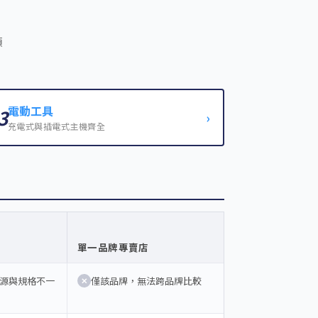
類
電動工具
3
›
充電式與插電式主機齊全
單一品牌專賣店
源與規格不一
僅該品牌，無法跨品牌比較
✕