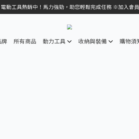
｜全館消費滿 NT$599 即享免運費，工具補貨趁現在！立即
 電動工具熱銷中！馬力強勁，助您輕鬆完成任務 ※加入會
｜全館消費滿 NT$599 即享免運費，工具補貨趁現在！立即
品牌
所有商品
動力工具
收納與裝備
購物須
跑進