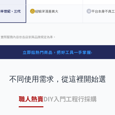
灣半世紀、三代
經驗深淺差異大
平台本身不具工
△
✕
，實際服務內容依各店家與品牌規定為準。
立即逛熱門商品，把好工具一手掌握
›
不同使用需求，從這裡開始選
職人熱賣
DIY入門
工程行採購