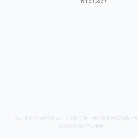
NT$7,857
一站式購足您的專業所需，從電動工具、手工具到系統收納，
值得信賴的品牌與服務。