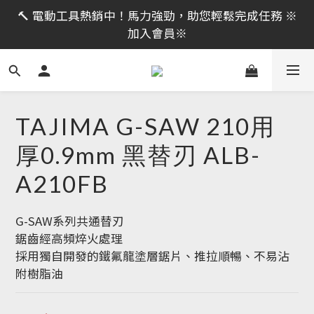
限時活動｜全館消費滿 NT$599 即享免運費，工具補貨
🔨 電動工具熱銷中！馬力強勁，助您輕鬆完成任務 ※
趁現在！立即逛活動商品
加入會員※
限時活動｜全館消費滿 NT$599 即享免運費，工具補貨
趁現在！立即逛活動商品
TAJIMA G-SAW 210用
厚0.9mm 黑替刃 ALB-
A210FB
G-SAW系列共通替刃
鋸齒經高頻焠火處理
採用獨自開發的鐵氟龍塗層鋸片、推拉順暢、不易沾
附樹脂油