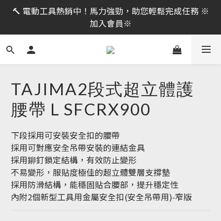
限時活動｜全館消費滿 NT$599 即享免運費，工具補貨
🔨 電動工具熱銷中！馬力強勁，助您輕鬆完成任務 ※
趁現在！立即逛活動商品
加入會員※
限時活動｜全館消費滿 NT$599 即享免運費，工具補貨
趁現在！立即逛活動商品
TAJIMA2段式超立體護
腰帶 L SFCRX900
下段採用可安裝安全扣的腰帶
採用可對應安全吊帶安裝的連結金具
採用鉚釘鎖定結構，有效防止變形
不易變形，服貼度極佳的超立體雙層支撐墊
採用防滑結構，能穩固貼合腰部，提升穩定性
內附2個新型工具用金屬安全扣(安全吊帶用)-窄版