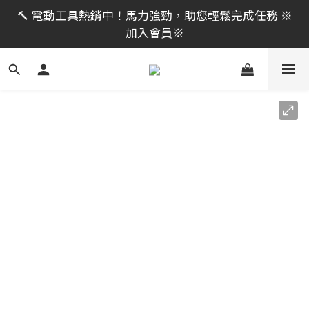
限時活動｜全館消費滿 NT$599 即享免運費，工具補貨
🔨 電動工具熱銷中！馬力強勁，助您輕鬆完成任務 ※
趁現在！立即逛活動商品
加入會員※
限時活動｜全館消費滿 NT$599 即享免運費，工具補貨
趁現在！立即逛活動商品