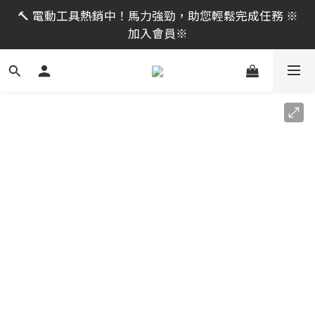
限時活動｜全館消費滿 NT$599 即享免運費，工具補貨
🔨 電動工具熱銷中！馬力強勁，助您輕鬆完成任務 ※
趁現在！立即逛活動商品
加入會員※
限時活動｜全館消費滿 NT$599 即享免運費，工具補貨
趁現在！立即逛活動商品