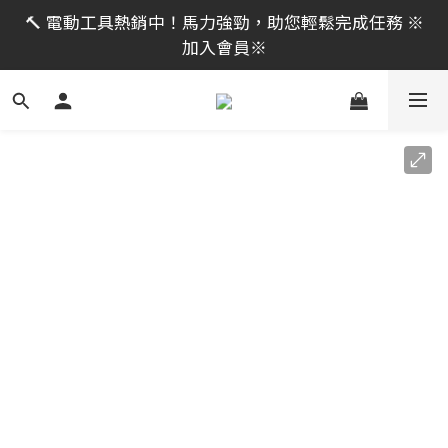
限時活動｜全館消費滿 NT$599 即享免運費，工具補貨
🔨 電動工具熱銷中！馬力強勁，助您輕鬆完成任務 ※
趁現在！立即逛活動商品
加入會員※
限時活動｜全館消費滿 NT$599 即享免運費，工具補貨
趁現在！立即逛活動商品