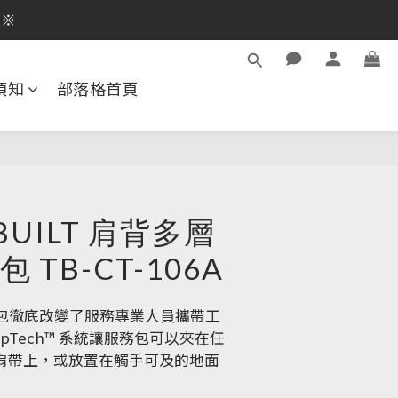
逛活動商品
逛活動商品
須知
部落格首頁
BUILT 肩背多層
 TB-CT-106A
® 服務包徹底改變了服務專業人員攜帶工
ipTech™ 系統讓服務包可以夾在任
肩帶上，或放置在觸手可及的地面