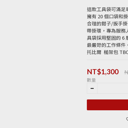
這款工具袋可滿足
擁有 20 個口袋
合理的鉗子/扳手
帶掛環，專為服務
具袋採用堅固的 6
最嚴苛的工作條件
托比爾  槌架包 TBCT
N
NT$1,300
數量