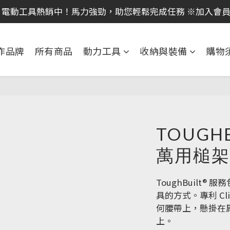
｜全館消費滿 NT$599 即享免運費，工具補貨趁現在！立即
｜全館消費滿 NT$599 即享免運費，工具補貨趁現在！立即
作品牌
所有商品
動力工具
收納與裝備
購物
TOUGH
萬用槌架包
ToughBuilt
具的方式。專利 Cl
何腰帶上，懸掛在
上。