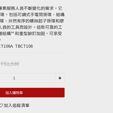
專業服務人員不斷變化的需求。它
和掛環，包括可調式手電筒掛環、結構
掛環、井然有序的螺絲起子掛環和膠
人員的工具而設計。這款可靠的工
 層結構™ 和重型鉚釘加固，可承受
。
106A  TBCT106
T$1,530
加入購物車
加入追蹤清單