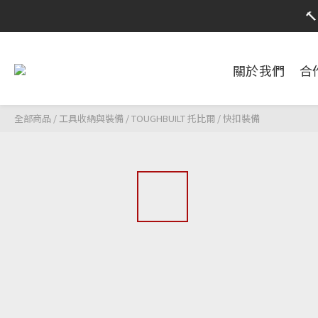
限時活動
限時活動
關於我們
合
全部商品
/
工具收納與裝備
/
TOUGHBUILT 托比爾
/
快扣裝備