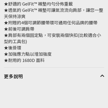
★舒適的 GelFit™ 襯墊均勻分佈重載
★透氣的 GelFit™ 襯墊可讓氣流流向肩部，讓您一整
天保持涼爽
★附贈的4個可調節腰帶環可通用任何品牌的腰帶
★前後可調肩帶
★肩部有兩個固定點，可安裝兩個快扣(比較適合小
型的工具包)
★後掛環
★加強應力點以增加強度
★耐用的 1680D 面料
更多說明