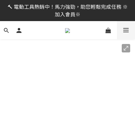
限時活動｜全館消費滿 NT$599 即享免運費，工具補貨
🔨 電動工具熱銷中！馬力強勁，助您輕鬆完成任務 ※
趁現在！立即逛活動商品
加入會員※
限時活動｜全館消費滿 NT$599 即享免運費，工具補貨
趁現在！立即逛活動商品