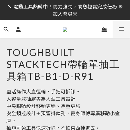
🔨 電動工具熱銷中！馬力強勁，助您輕鬆完成任務 ※
限時活動｜全館消費滿 NT$599 即享免運費，工具補貨
加入會員※
趁現在！立即逛活動商品
限時活動｜全館消費滿 NT$599 即享免運費，工具補貨
趁現在！立即逛活動商品
TOUGHBUILT
STACKTECH帶輪單抽工
具箱TB-B1-D-R91
靈活操作大直徑輪，手把可拆卸。
大容量深抽屜專為大型工具設計
中央腳輪設計移動更穩、承重更強
安全鎖控設計＋預留掛鎖孔，變身師傅專屬移動小金
庫。
抽屜可免工具快速拆除，不怕東西掉進去。