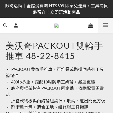
限時活動｜全館消費滿 NT$599 即享免運費，工具補貨
限時活動｜全館消費滿 NT$599 即享免運費，工具補貨
趁現在！立即逛活動商品
趁現在！立即逛活動商品
🔧 DIY 夢想實現家！入門工具組，新手也能輕鬆上手 
※加入會員※
🔨 電動工具熱銷中！馬力強勁，助您輕鬆完成任務 ※
美沃奇PACKOUT雙輪手
加入會員※
推車 48-22-8415
限時活動｜全館消費滿 NT$599 即享免運費，工具補貨
趁現在！立即逛活動商品
• PACKOUT雙輪手推車，可堆疊或懸掛同系列工具
箱配件
• 400lb承重，搭配10吋防爆工業輪，搬運更穩
• 底座與框架皆有PACKOUT固定點，收納配置更靈
活
• 折疊載物板與內縮輪組設計，收納、進出門更方便
• 耐衝擊本體，適合工地、維修與工具搬運