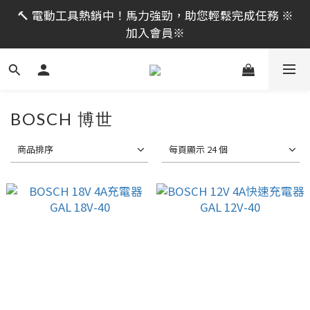
限時活動｜全館消費滿 NT$599 即享免運費，工具補貨
🔨 電動工具熱銷中！馬力強勁，助您輕鬆完成任務 ※
趁現在！立即逛活動商品
加入會員※
限時活動｜全館消費滿 NT$599 即享免運費，工具補貨
趁現在！立即逛活動商品
BOSCH 博世
商品排序
每頁顯示 24 個