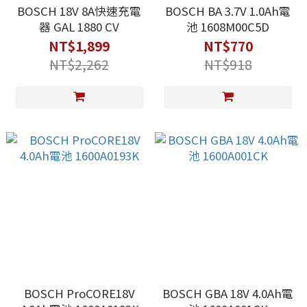
BOSCH 18V 8A快速充電
BOSCH BA 3.7V 1.0Ah電
器 GAL 1880 CV
池 1608M00C5D
NT$1,899
NT$770
NT$2,262
NT$918
BOSCH ProCORE18V
BOSCH GBA 18V 4.0Ah電