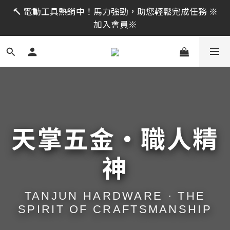
限時活動｜全館消費滿 NT$599 即享免運費，工具補貨
🔨 電動工具熱銷中！馬力強勁，助您輕鬆完成任務 ※
趁現在！立即逛活動商品
加入會員※
限時活動｜全館消費滿 NT$599 即享免運費，工具補貨
趁現在！立即逛活動商品
天掌五金・職人精
神
TANJUN HARDWARE · THE
SPIRIT OF CRAFTSMANSHIP