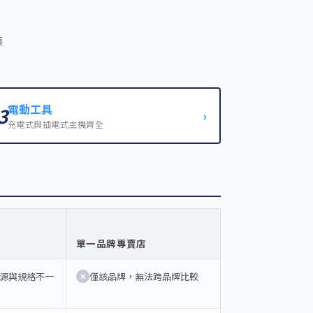
類
電動工具
3
›
充電式與插電式主機齊全
單一品牌專賣店
源與規格不一
僅該品牌，無法跨品牌比較
✕