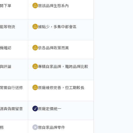
開下單
限該品牌生態系內
△
能等物流
據點少，多集中都會區
△
機確認
依各品牌政策而異
△
與評論
專精自家品牌，難跨品牌比較
△
常需自行送修
原廠維修完善，但工期較長
△
源真偽需留意
原廠定價統一
✓
務
限自家品牌零件
✕