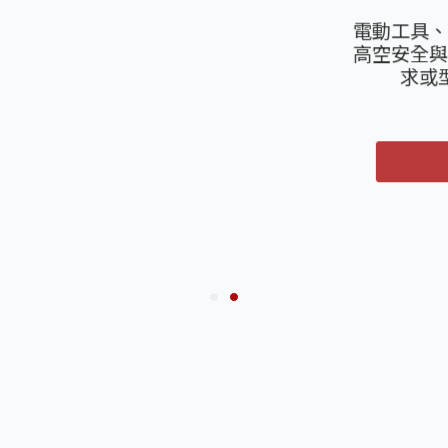
天掌五金
松，活動
扭蛋抽獎