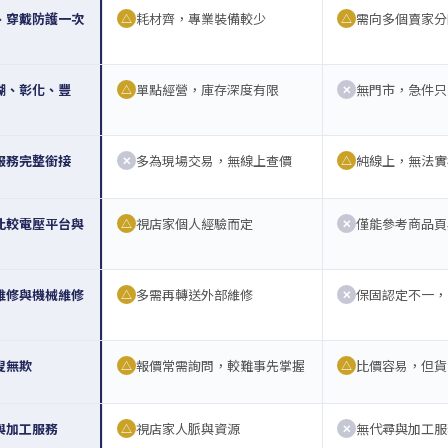
、穿戴防護一次
耗材齊，專業裝備較少
需向多個賣家分
△
△
湖、彰化、豐
單點經營，庫存深度有限
無門市，急件只
△
✕
服務完整銜接
多為現場交易，無線上查價
純線上，無法實
✕
△
比較電壓平台與
視店家個人經驗而定
僅能參考商品頁
△
✕
維修與機械維修
多需再轉送外部維修
保固認定不一，
△
✕
叟無欺
報價常需詢問，較難事先掌握
比價容易，但貨
△
△
與加工服務
視店家人脈與資源
無代尋與加工服
△
✕