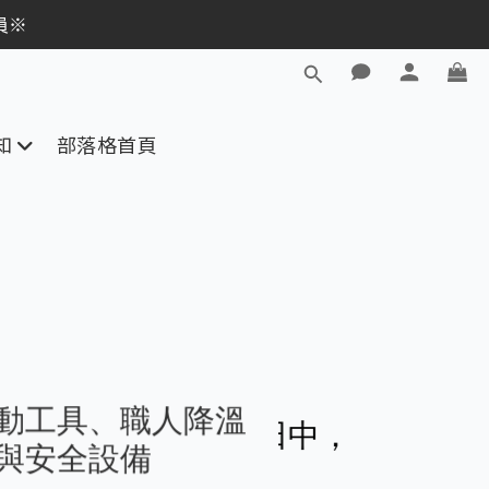
逛活動商品
員※
員※
逛活動商品
知
部落格首頁
田中，好運轉進天掌