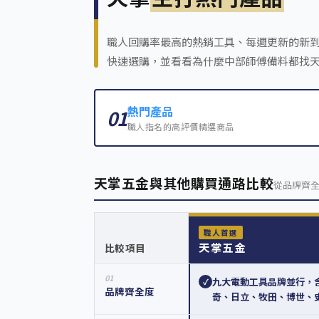
職人回購率最高的熱銷工具、每週更新的新
快速選購，並看看為什麼中部師傅備料都找
熱門產品
01
職人指名的高評價精選商品
天掌五金與其他購買通路比較
從品牌齊
職人首選
天掌五金
比較項目
01
九大電動工具品牌並行，
✓
品牌齊全度
奇、日立、牧田、博世、