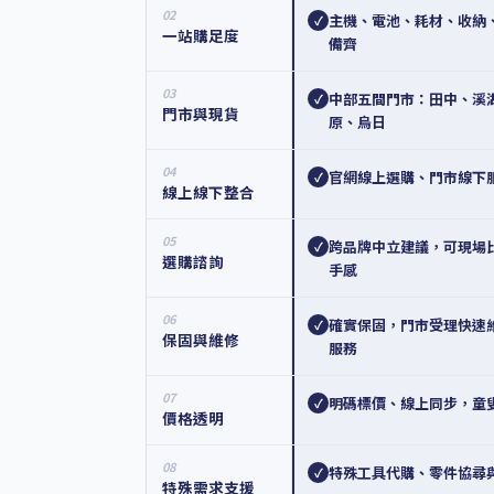
02
主機、電池、耗材、收納
✓
一站購足度
備齊
03
中部五間門市：田中、溪
✓
門市與現貨
原、烏日
04
官網線上選購、門市線下
✓
線上線下整合
05
跨品牌中立建議，可現場
✓
選購諮詢
手感
06
確實保固，門市受理快速
✓
保固與維修
服務
07
明碼標價、線上同步，童
✓
價格透明
08
特殊工具代購、零件協尋
✓
特殊需求支援