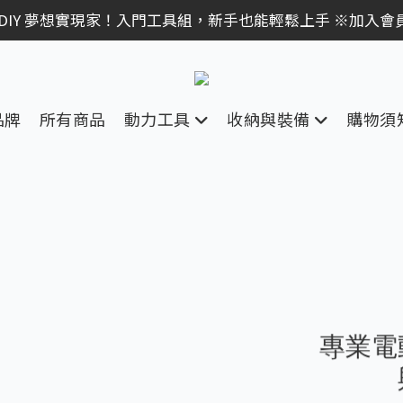
｜全館消費滿 NT$599 即享免運費，工具補貨趁現在！立即
 DIY 夢想實現家！入門工具組，新手也能輕鬆上手 ※加入會
 電動工具熱銷中！馬力強勁，助您輕鬆完成任務 ※加入會
｜全館消費滿 NT$599 即享免運費，工具補貨趁現在！立即
品牌
所有商品
動力工具
收納與裝備
購物須
跑進