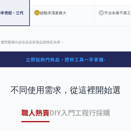
灣半世紀、三代
經驗深淺差異大
平台本身不具工
△
✕
，實際服務內容依各店家與品牌規定為準。
立即逛熱門商品，把好工具一手掌握
›
不同使用需求，從這裡開始選
職人熱賣
DIY入門
工程行採購