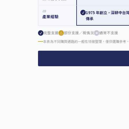
09
1975 年創立，深耕中台
✓
產業經驗
傳承
完整支援
部分支援／視情況
通常不支援
✓
△
✕
本表為不同購買通路的一般性特徵整理，僅供選購參考