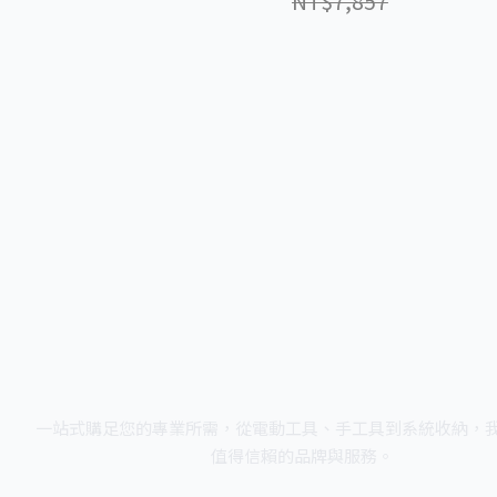
NT$7,857
一站式購足您的專業所需，從電動工具、手工具到系統收納，
值得信賴的品牌與服務。