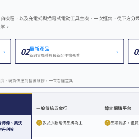
到貨機種，以及充電式與插電式電動工具主機，一次逛齊。從下方分
天掌。
最新產品
02
0
›
›
新到貨機種與最新配件搶先看
全度、現貨供應到售後維修，一次看懂差異
一般傳統五金行
綜合網購平台
含得偉、美沃
多以少數常備品牌為主
品項雜多，但貨
△
△
史丹利等