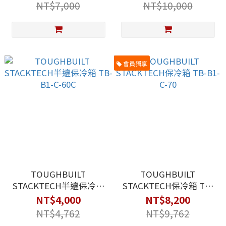
NT$7,000
NT$10,000
會員獨享
TOUGHBUILT
TOUGHBUILT
STACKTECH半邊保冷箱
STACKTECH保冷箱 TB-
TB-B1-C-60C
B1-C-70
NT$4,000
NT$8,200
NT$4,762
NT$9,762