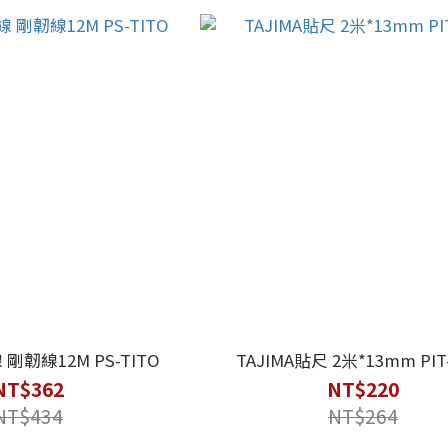
 剛韌線12M PS-TITO
TAJIMA貼尺 2米*13mm PIT
NT$362
NT$220
NT$434
NT$264