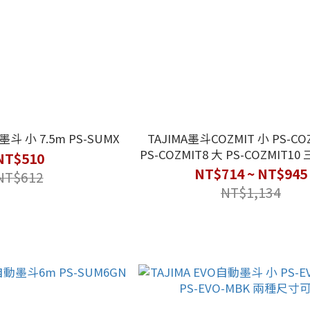
墨斗 小 7.5m PS-SUMX
TAJIMA墨斗COZMIT 小 PS-CO
PS-COZMIT8 大 PS-COZMIT
NT$510
選
NT$714 ~ NT$945
NT$612
NT$1,134