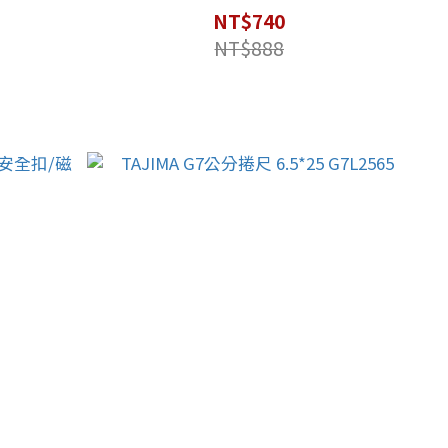
NT$740
NT$888