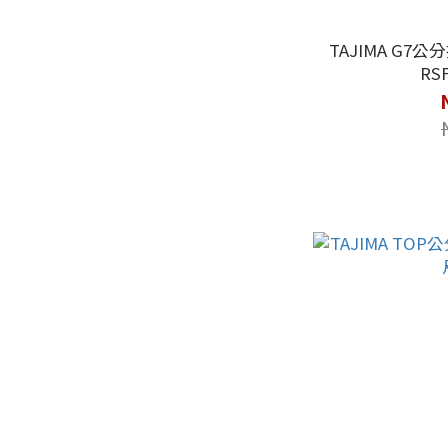
TAJIMA G7公
RS