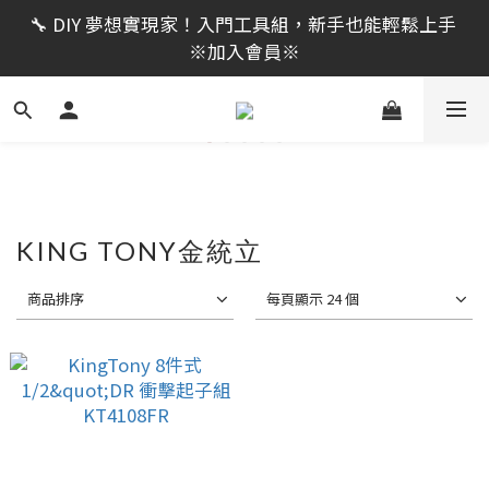
限時活動｜全館消費滿 NT$599 即享免運費，工具補貨
🔧 DIY 夢想實現家！入門工具組，新手也能輕鬆上手 
趁現在！立即逛活動商品
※加入會員※
🔨 電動工具熱銷中！馬力強勁，助您輕鬆完成任務 ※
加入會員※
限時活動｜全館消費滿 NT$599 即享免運費，工具補貨
趁現在！立即逛活動商品
KING TONY金統立
商品排序
每頁顯示 24 個