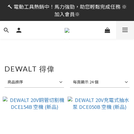
限時活動｜全館消費滿 NT$599 即享免運費，工具補貨
🔨 電動工具熱銷中！馬力強勁，助您輕鬆完成任務 ※
趁現在！立即逛活動商品
加入會員※
限時活動｜全館消費滿 NT$599 即享免運費，工具補貨
趁現在！立即逛活動商品
DEWALT 得偉
商品排序
每頁顯示 24 個