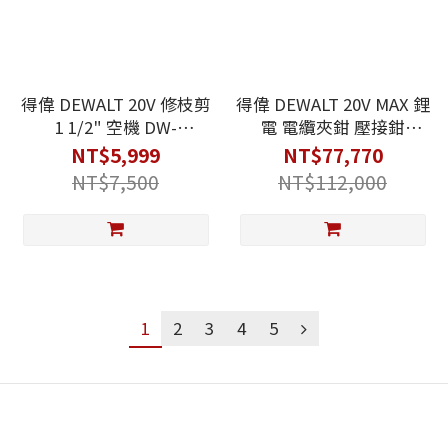
得偉 DEWALT 20V 修枝剪
得偉 DEWALT 20V MAX 鋰
1 1/2" 空機 DW-
電 電纜夾鉗 壓接鉗
DCPR320B 空機
DCE300N 空機 DCE300
NT$5,999
NT$77,770
DCPR320
NT$7,500
NT$112,000
1
2
3
4
5