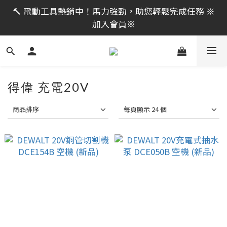
限時活動｜全館消費滿 NT$599 即享免運費，工具補貨
🔨 電動工具熱銷中！馬力強勁，助您輕鬆完成任務 ※
趁現在！立即逛活動商品
加入會員※
限時活動｜全館消費滿 NT$599 即享免運費，工具補貨
趁現在！立即逛活動商品
得偉 充電20V
商品排序
每頁顯示 24 個