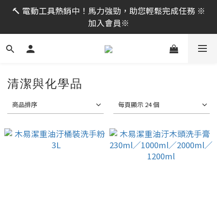
限時活動｜全館消費滿 NT$599 即享免運費，工具補貨
🔨 電動工具熱銷中！馬力強勁，助您輕鬆完成任務 ※
趁現在！立即逛活動商品
加入會員※
限時活動｜全館消費滿 NT$599 即享免運費，工具補貨
趁現在！立即逛活動商品
清潔與化學品
商品排序
每頁顯示 24 個