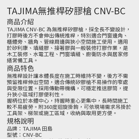
TAJIMA無推桿矽膠槍 CNV-BC
商品介紹
TAJIMA CNV-BC 為無推桿矽膠槍，採全長不變設計，
打膠時後方不會伸出傳統推桿，特別適合門窗邊角、
櫃體旁、牆角、管線周邊與狹小空間施工使用。適用
於矽利康、填縫膠、接著膠與一般裝修打膠作業，是
木工裝修、水電工程、門窗填縫、廚衛防水與居家修
繕常備工具。
商品特色
無推桿設計讓本體長度在施工時維持不變，後方不需
預留推桿伸出空間，適合傳統矽膠槍不易操作的窄處
與受限位置。採用傳動帶機構，可穩定推送膠筒，提
升狹小區域打膠便利性。
握柄位於本體中心，持握時重心更集中，長時間施工
較不易疲勞。附360度迴旋掛鉤，可依現場需求吊掛於
工具架、梯架或施工區域，收納與取用更方便。
規格說明
品牌：TAJIMA 田島
型號：CNV-BC