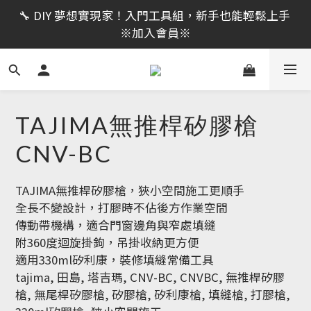
限時活動｜全館消費滿 NT$599 即享免運費，工具補貨
🔧 DIY 夢想實現家！入門工具組，新手也能輕鬆上手 
趁現在！立即逛活動商品
※加入會員※
🔨 電動工具熱銷中！馬力強勁，助您輕鬆完成任務 ※
加入會員※
限時活動｜全館消費滿 NT$599 即享免運費，工具補貨
TAJIMA無推桿矽膠槍
趁現在！立即逛活動商品
CNV-BC
TAJIMA無推桿矽膠槍，狹小空間施工更順手
全長不變設計，打膠時不佔後方作業空間
傳動帶機構，適合門窗邊角與窄處填縫
附360度迴旋掛鉤，吊掛收納更方便
適用330ml矽利康，裝修填縫常備工具
tajima, 田島, 塔吉瑪, CNV-BC, CNVBC, 無推桿矽膠
槍, 無尾桿矽膠槍, 矽膠槍, 矽利康槍, 填縫槍, 打膠槍, 