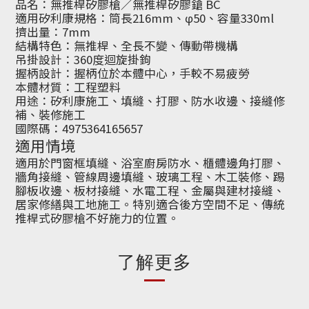
品名：無推桿矽膠槍／無推桿矽膠鎗 BC
適用矽利康規格：筒長216mm、φ50、容量330ml
擠出量：7mm
結構特色：無推桿、全長不變、傳動帶機構
吊掛設計：360度迴旋掛鉤
握柄設計：握柄位於本體中心，手較不易疲勞
本體材質：工程塑料
用途：矽利康施工、填縫、打膠、防水收邊、接縫修
補、裝修施工
國際碼：4975364165657
適用情境
適用於門窗框填縫、浴室廚房防水、櫃體邊角打膠、
牆角接縫、管線周邊填縫、玻璃工程、木工裝修、踢
腳板收邊、板材接縫、水電工程、金屬與建材接縫、
居家修繕與工地施工。特別適合後方空間不足、傳統
推桿式矽膠槍不好施力的位置。
了解更多