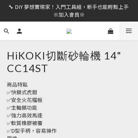
限時活動｜全館消費滿 NT$599 即享免運費，工具補貨
🔧 DIY 夢想實現家！入門工具組，新手也能輕鬆上手 
趁現在！立即逛活動商品
※加入會員※
🔨 電動工具熱銷中！馬力強勁，助您輕鬆完成任務 ※
加入會員※
限時活動｜全館消費滿 NT$599 即享免運費，工具補貨
HiKOKI切斷砂輪機 14"
趁現在！立即逛活動商品
CC14ST
商品特點
✅快鎖式虎鉗
✅安全火花檔板 
✅主軸鎖功能
✅強力高效馬達
✅軟質橡膠被覆
✅D型手柄，容易操作