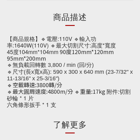
商品描述
【商品規格】🔹電壓:110V 🔹輸入功
率:1640W(110V) 🔹最大切割尺寸
:
高度*寬度
45度104mm*104mm
90度120mm*120mm
95mm*200mm
🔹無負載回轉數 3,800 / min (回/分)
:
🔹
尺寸(長x寬x高)
590 x 300 x 640 mm (23-7/32" x
11-13/16" x 25-3/16")
🔹空載轉速:3800轉/分
🔹最大圓周速度:4800m/分 🔹重量:17kg
附件:切割
砂輪 * 1 片
六角條形扳手 * 1 支
了解更多