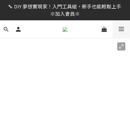
限時活動｜全館消費滿 NT$599 即享免運費，工具補貨
🔧 DIY 夢想實現家！入門工具組，新手也能輕鬆上手 
趁現在！立即逛活動商品
※加入會員※
🔨 電動工具熱銷中！馬力強勁，助您輕鬆完成任務 ※
加入會員※
限時活動｜全館消費滿 NT$599 即享免運費，工具補貨
趁現在！立即逛活動商品