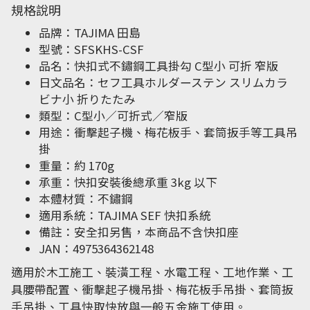
規格說明
品牌：TAJIMA 田島
型號：SFSKHS-CSF
品名：快扣式不鏽鋼工具掛勾 C型小 可折 窄版
日文品名：セフ工具ホルダーステン スリムカラ
ビナ小 折りたたみ
類型：C型小／可折式／窄版
用途：衝擊起子機、梅花板手、套筒扳手等工具吊
掛
重量：約 170g
承重：快扣安裝後總承重 3kg 以下
本體材質：不鏽鋼
適用系統：TAJIMA SEF 快扣系統
備註：安全扣另售，本商品不含快扣座
JAN：4975364362148
適用於木工施工、裝潢工程、水電工程、工地作業、工
具腰帶配置、衝擊起子機吊掛、梅花板手吊掛、套筒扳
手吊掛、工具快取快放與一般五金施工使用。