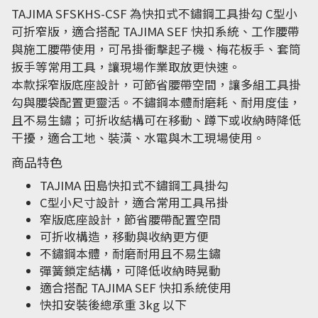
TAJIMA SFSKHS-CSF 為快扣式不鏽鋼工具掛勾 C型小
可折窄版，適合搭配 TAJIMA SEF 快扣系統、工作腰帶
與施工腰帶使用，可吊掛衝擊起子機、梅花板手、套筒
扳手等常用工具，讓現場作業取放更快速。
本款採窄版底座設計，可節省腰帶空間，讓多組工具掛
勾與腰袋配置更靈活。不鏽鋼本體耐磨耗、耐用度佳，
且不易生鏽；可折收結構可在移動、蹲下或收納時降低
干擾，適合工地、裝潢、水電與木工現場使用。
商品特色
TAJIMA 田島快扣式不鏽鋼工具掛勾
C型小尺寸設計，適合常用工具吊掛
窄版底座設計，節省腰帶配置空間
可折收構造，移動與收納更方便
不鏽鋼本體，耐磨耐用且不易生鏽
彈簧鎖定結構，可降低收納時晃動
適合搭配 TAJIMA SEF 快扣系統使用
快扣安裝後總承重 3kg 以下