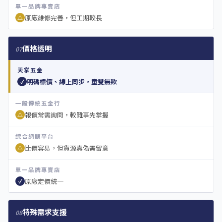
單一品牌專賣店
原廠維修完善，但工期較長
△
價格透明
07
天掌五金
明碼標價、線上同步，童叟無欺
✓
一般傳統五金行
報價常需詢問，較難事先掌握
△
綜合網購平台
比價容易，但貨源真偽需留意
△
單一品牌專賣店
原廠定價統一
✓
特殊需求支援
08