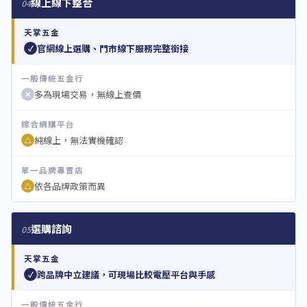
線上線下整合
04
天掌五金
官網線上選購、門市線下服務完整銜接
✓
一般傳統五金行
多為現場交易，無線上查價
✕
綜合網購平台
純線上，無法實機確認
△
單一品牌專賣店
依各品牌政策而異
△
選購諮詢
05
天掌五金
跨品牌中立建議，可現場比較電壓平台與手感
✓
一般傳統五金行