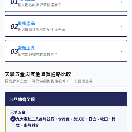
01
›
職人指名的高評價精選商品
最新產品
02
›
新到貨機種與最新配件搶先看
電動工具
03
›
充電式與插電式主機齊全
天掌五金與其他購買通路比較
從品牌齊全度、現貨供應到售後維修，一次看懂差異
品牌齊全度
01
天掌五金
九大電動工具品牌並行，含得偉、美沃奇、日立、牧田、博
✓
世、史丹利等