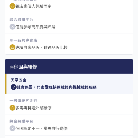
視店家個人經驗而定
△
綜合網購平台
僅能參考商品頁與評論
✕
單一品牌專賣店
專精自家品牌，難跨品牌比較
△
保固與維修
06
天掌五金
確實保固，門市受理快速維修與機械維修服務
✓
一般傳統五金行
多需再轉送外部維修
△
綜合網購平台
保固認定不一，常需自行送修
✕