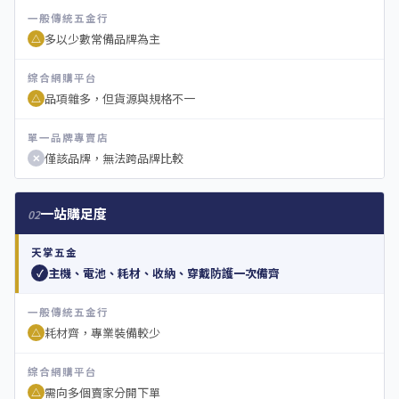
一般傳統五金行
多以少數常備品牌為主
△
綜合網購平台
品項雜多，但貨源與規格不一
△
單一品牌專賣店
僅該品牌，無法跨品牌比較
✕
一站購足度
02
天掌五金
主機、電池、耗材、收納、穿戴防護一次備齊
✓
一般傳統五金行
耗材齊，專業裝備較少
△
綜合網購平台
需向多個賣家分開下單
△