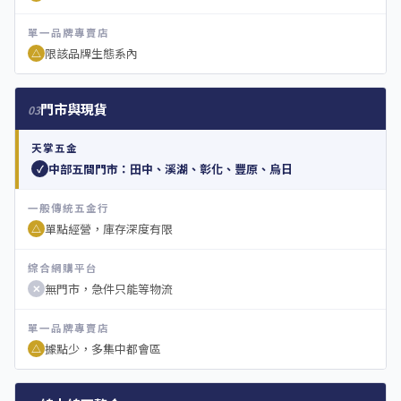
單一品牌專賣店
限該品牌生態系內
△
門市與現貨
03
天掌五金
中部五間門市：田中、溪湖、彰化、豐原、烏日
✓
一般傳統五金行
單點經營，庫存深度有限
△
綜合網購平台
無門市，急件只能等物流
✕
單一品牌專賣店
據點少，多集中都會區
△