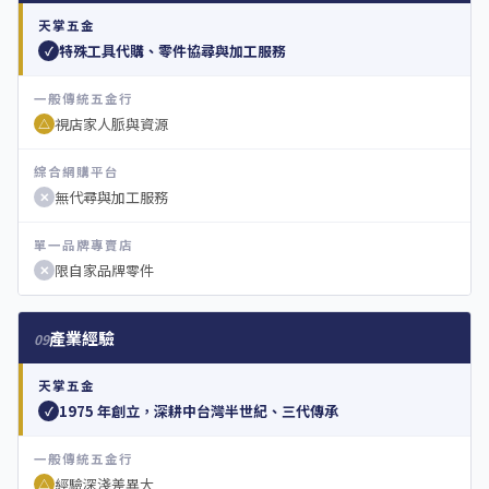
天掌五金
特殊工具代購、零件協尋與加工服務
✓
一般傳統五金行
視店家人脈與資源
△
綜合網購平台
無代尋與加工服務
✕
單一品牌專賣店
限自家品牌零件
✕
產業經驗
09
天掌五金
1975 年創立，深耕中台灣半世紀、三代傳承
✓
一般傳統五金行
經驗深淺差異大
△