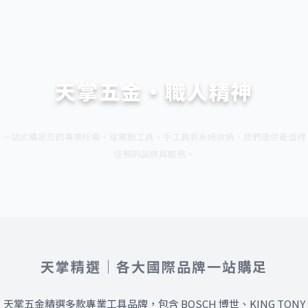
天掌五金・職人精神
一站式購足您的專業所需，從電動工具、手工具到系統收納，我們提供最值得
信賴的品牌與服務。
天掌精選｜各大國際品牌一站購足
天掌五金精選多款專業工具品牌，包含 BOSCH 博世、KING TONY